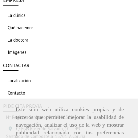
EMPRESA
La clínica
Qué hacemos
La doctora
Imágenes
CONTACTAR
Localización
Contacto
PIDE CITA PREVIA
Este sitio web utiliza cookies propias y de
terceros que permiten mejorar la usabilidad de
Nª Registro Sanitario: C-15-000360
navegación, analizar el uso de la web y mostrar
C/ Fray Rosendo Salvado, 10 – 4ºC
publicidad relacionada con tus preferencias
Santiago de Compostela,
15701,
A Coruña