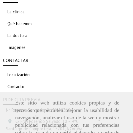
La clínica
Qué hacemos
La doctora
Imágenes
CONTACTAR
Localización
Contacto
PIDE CITA PREVIA
Este sitio web utiliza cookies propias y de
Nª Registro Sanitario: C-15-000360
terceros que permiten mejorar la usabilidad de
navegación, analizar el uso de la web y mostrar
C/ Fray Rosendo Salvado, 10 – 4ºC
publicidad relacionada con tus preferencias
Santiago de Compostela,
15701,
A Coruña
sobre la base de un perfil elaborado a partir de