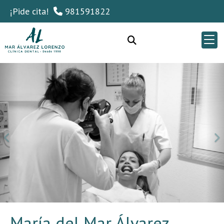
¡Pide cita!
981591822
Anterior
Si
María del Mar Álvarez